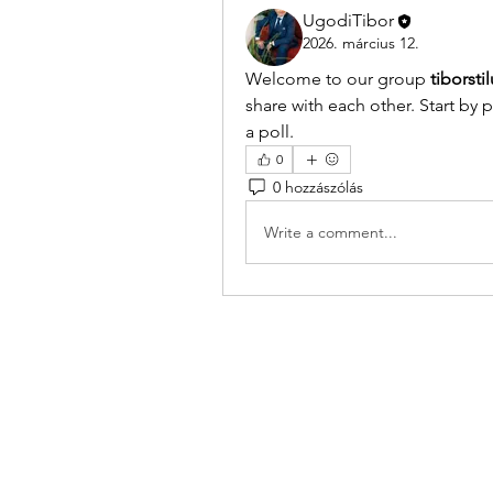
UgodiTibor
2026. március 12.
Welcome to our group 
tiborsti
share with each other. Start by 
a poll.
0
0 hozzászólás
Write a comment...