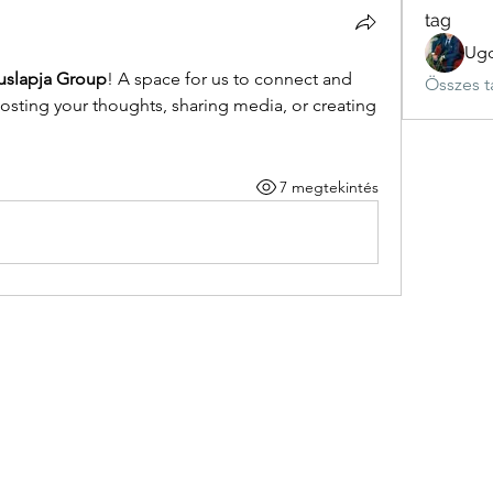
tag
Ugo
luslapja Group
! A space for us to connect and 
Összes t
posting your thoughts, sharing media, or creating 
7 megtekintés