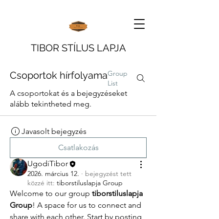
TIBOR STÍLUS LAPJA
Group
Csoportok hírfolyama
List
A csoportokat és a bejegyzéseket
alább tekintheted meg.
Javasolt bejegyzés
Csatlakozás
UgodiTibor
2026. március 12.
·
bejegyzést tett
közzé itt:
tiborstiluslapja Group
Welcome to our group 
tiborstiluslapja 
Group
! A space for us to connect and 
share with each other. Start by posting 