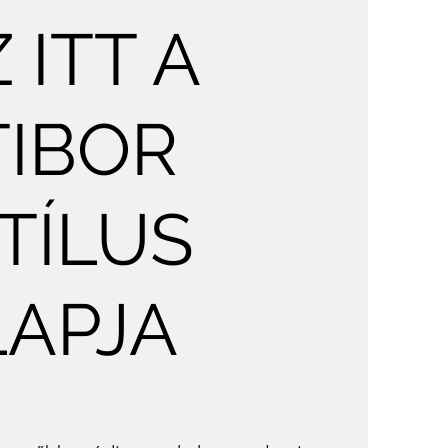
 ITT A
TIBOR
TÍLUS
LAPJA