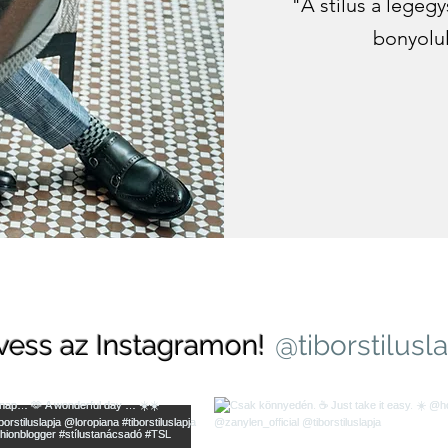
"A stílus a legeg
bonyolul
vess az Instagramon!
@tiborstilusl