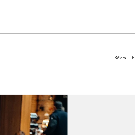
Rólam
F