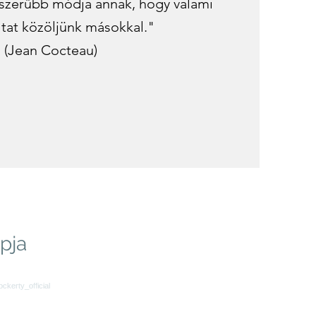
yszerűbb módja annak, hogy valami
tat közöljünk másokkal."
(Jean Cocteau)
apja