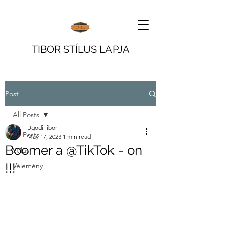
TIBOR STÍLUS LAPJA
Post
All Posts
UgodiTibor
All Posts
May 17, 2023
1 min read
Boomer a @TikTok - on
Stílus
!!!
Vélemény