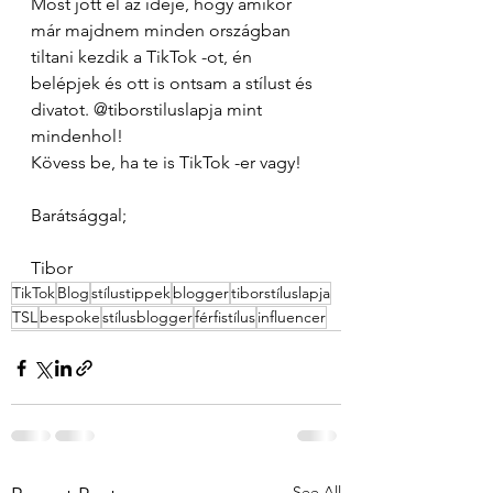
Most jött el az ideje, hogy amikor 
már majdnem minden országban 
tiltani kezdik a TikTok -ot, én 
belépjek és ott is ontsam a stílust és 
divatot. @tiborstiluslapja mint 
mindenhol!
Kövess be, ha te is TikTok -er vagy! 
Barátsággal;
Tibor 
TikTok
Blog
stílustippek
blogger
tiborstíluslapja
TSL
bespoke
stílusblogger
férfistílus
influencer
See All