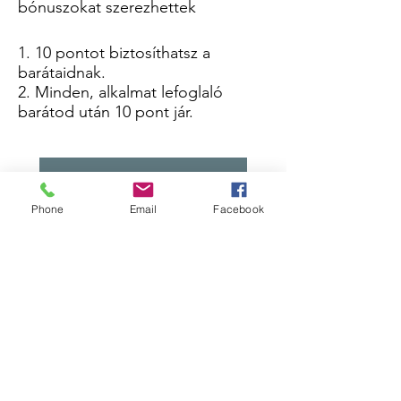
bónuszokat szerezhettek
10 pontot biztosíthatsz a
barátaidnak.
Minden, alkalmat lefoglaló
barátod után 10 pont jár.
Bejelentkezés az ajánláshoz
Phone
Email
Facebook
Tibor Stílus Lapja
ugodi.tibor@tiborstiluslapja.com
+
36 70 555 0715
Dunaharaszti, 2330 Hungary