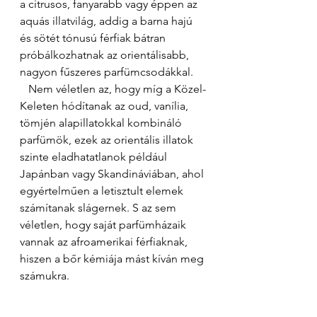
a citrusos, fanyarabb vagy éppen az 
aquás illatvilág, addig a barna hajú 
és sötét tónusú férfiak bátran 
próbálkozhatnak az orientálisabb, 
nagyon fűszeres parfümcsodákkal. 
   Nem véletlen az, hogy míg a Közel-
Keleten hódítanak az oud, vanília, 
tömjén alapillatokkal kombináló 
parfümök, ezek az orientális illatok 
szinte eladhatatlanok például 
Japánban vagy Skandináviában, ahol 
egyértelműen a letisztult elemek 
számítanak slágernek. S az sem 
véletlen, hogy saját parfümházaik 
vannak az afroamerikai férfiaknak, 
hiszen a bőr kémiája mást kíván meg 
számukra. 