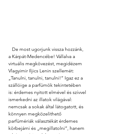
   De most ugorjunk vissza hozzánk, 
a Kárpát-Medencébe! Vállalva a 
virtuális megkövezést, megidézem 
Vlagyimir Iljics Lenin szellemét: 
„Tanulni, tanulni, tanulni!” Igaz ez a 
szállóige a parfümök tekintetében 
is: érdemes nyitott elmével és szívvel 
ismerkedni az illatok világával: 
nemcsak a sokak által látogatott, és 
könnyen megközelíthető 
parfümériák választékát érdemes 
körbejárni és „megillatolni”, hanem 