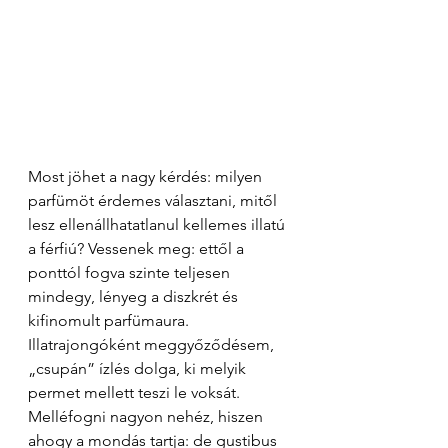
Most jöhet a nagy kérdés: milyen 
parfümöt érdemes választani, mitől 
lesz ellenállhatatlanul kellemes illatú 
a férfiú? Vessenek meg: ettől a 
ponttól fogva szinte teljesen 
mindegy, lényeg a diszkrét és 
kifinomult parfümaura. 
Illatrajongóként meggyőződésem, 
„csupán” ízlés dolga, ki melyik 
permet mellett teszi le voksát. 
Melléfogni nagyon nehéz, hiszen 
ahogy a mondás tartja: de gustibus 