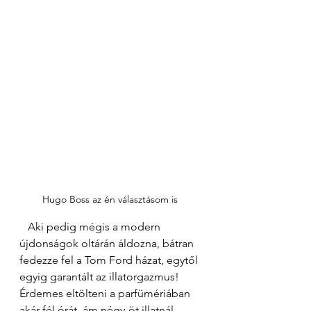
Hugo Boss az én választásom is 
   Aki pedig mégis a modern 
újdonságok oltárán áldozna, bátran 
fedezze fel a Tom Ford házat, egytől 
egyig garantált az illatorgazmus! 
Érdemes eltölteni a parfümériában 
akár fél órát, ám négy-öt illatnál 