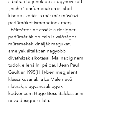
a bátran térjenek be az úgynevezett 
„niche” parfümériákba is, ahol 
kisebb szériás, s már-már művészi 
parfümöket ismerhetnek meg. 
  Félreértés ne essék: a designer 
parfümériák polcain is valóságos 
műremekek kínálják magukat, 
amelyek általában nagyobb 
divatházak alkotásai. Mai napig nem 
tudok ellenállni például Jean Paul 
Gaultier 1995(!!!!)-ben megjelent 
klasszikusának, a Le Male nevű 
illatnak, s ugyancsak egyik 
kedvencem Hugo Boss Baldessarini 
nevű designer illata. 