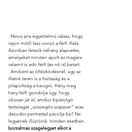
  Nincs arra egyértelmű válasz, hogy 
vajon mitől lesz vonzó a férfi illata. 
Azonban létezik néhány alapvetés, 
amelyeket minden ápolt és magára 
valamit is adó férfi (és nő is) betart. 
  Amiként az öltözködésnél, úgy az 
illatok terén is a tisztaság és a 
jólápoltság a beugró. Hány meg 
hány férfi gondolja úgy, hogy 
okosan jár el, amikor kipárolgó 
testszagát „sziszegős szappan” azaz 
dezodor permettel pácolja be? Ne 
legyenek illúzióink: minden esetben 
borzalmas szagelegyet alkot a 