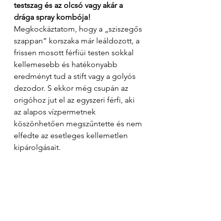
testszag és az olcsó vagy akár a 
drága spray kombója!
Megkockáztatom, hogy a „sziszegős 
szappan” korszaka már leáldozott, a 
frissen mosott férfiúi testen sokkal 
kellemesebb és hatékonyabb 
eredményt tud a stift vagy a golyós 
dezodor. S ekkor még csupán az 
origóhoz jut el az egyszeri férfi, aki 
az alapos vízpermetnek 
köszönhetően megszűntette és nem 
elfedte az esetleges kellemetlen 
kipárolgásait. 