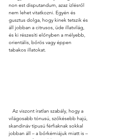
non est disputandum, azaz ízlésről 
nem lehet vitatkozni. Egyén és 
gusztus dolga, hogy kinek tetszik és 
áll jobban a citrusos, üde illatvilág, 
és ki részesíti előnyben a mélyebb, 
orientális, bőrös vagy éppen 
tabakos illatokat.
   Az viszont íratlan szabály, hogy a 
világosabb tónusú, szőkésebb hajú, 
skandináv típusú férfiaknak sokkal 
jobban áll – a bőrkémiájuk miatt is – 