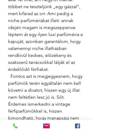
többet ne teszteljünk „egy gázzal”, 
mert kifárad az orr. Ami pedig a 
niche parfümériákat illeti: annak 
idején magam is megszeppenve 
léptem át egy ilyen luxi parfüméria a 
kapuját, azonban garantálom, hogy 
valamennyi niche illatházban 
rendkívül kedves, előzékeny és 
szakszerű tanácsokkal látják el az 
érdeklődő férfiakat. 
  Fontos azt is megjegyeznem, hogy 
parfümök terén egyáltalán nem kell 
követni a divatot, hiszen egy új illat 
nem feltétlen lesz jó is. Sőt. 
Érdemes ismerkedni a vintage 
férfiparfümökkel is, hiszen 
kimondható, hogy manapság nem 
sűrűn alkotnak olyan klasszikus 