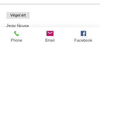
Véget ért
Jegy típusa
Tibor Stílus Lapja találkozó
Phone
Email
Facebook
További információk
Ár
12 000 Ft
+300 Ft jegykiállítási szolgáltatási díj
Esemény megosztása