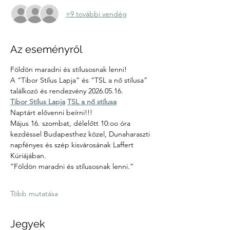
+9 további vendég
Az eseményről
Földön maradni és stílusosnak lenni! 
A “Tibor Stílus Lapja” és “TSL a nő stílusa” 
találkozó és rendezvény 2026.05.16. 
Tibor Stílus Lapja
TSL a nő stílusa
Naptárt elővenni beírni!!! 
Május 16. szombat, délelőtt 10:oo óra 
kezdéssel Budapesthez közel, Dunaharaszti 
napfényes és szép kisvárosának Laffert 
Kúriájában. 
“Földön maradni és stílusosnak lenni.”
Több mutatása
Jegyek