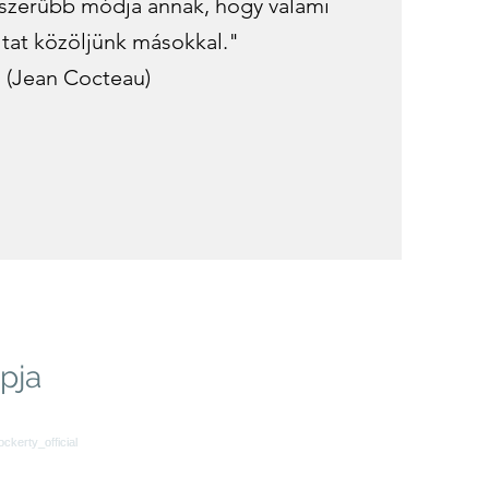
yszerűbb módja annak, hogy valami
tat közöljünk másokkal."
(Jean Cocteau)
apja