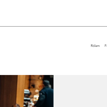
Rólam
F