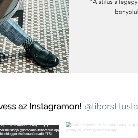
"A stílus a legeg
bonyolul
vess az Instagramon!
@tiborstilusl