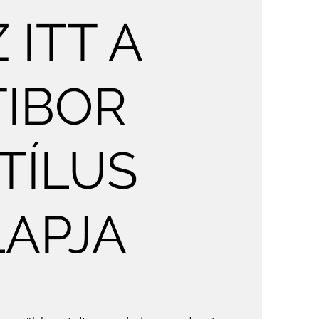
 ITT A
TIBOR
TÍLUS
LAPJA