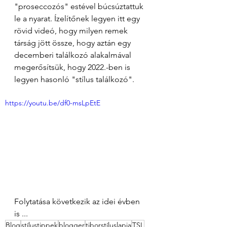
"proseccozós" estével búcsúztattuk 
le a nyarat. Ízelítőnek legyen itt egy 
rövid videó, hogy milyen remek 
társág jött össze, hogy aztán egy 
decemberi találkozó alakalmával 
megerősítsük, hogy 2022.-ben is 
legyen hasonló "stílus találkozó". 
https://youtu.be/df0-msLpEtE
Folytatása következik az idei évben 
is ... 
Blog
stílustippek
blogger
tiborstíluslapja
TSL