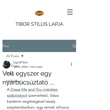
TIBOR STÍLUS LAPJA
Post
All Posts
UgodiTibor
All Posts
Jan 6, 2022
1 min read
Volt egyszer egy
Stílus
nyárbúcsúztató ....
Vélemény
A 
Dress Me and You méretes 
szabóságot
 üzemeltető, Géza 
barátom segítségével tavaly 
szeptemberben, egy remek stílusos 