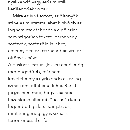
nyakkendő vagy erős minták 
kerülendőek voltak. 
    Mára ez is változott, az öltönyök 
színe és mintázata lehet kihívóbb az 
ing sem csak fehér és a cipő színe 
sem szigorúan fekete, barna vagy 
sötétkék, sötét zöld is lehet, 
amennyiben az összhangban van az 
öltöny színével. 
A business casual (lezser) ennél még 
megengedőbb, már nem 
követelmény a nyakkendő és az ing 
színe sem feltétlenül fehér. Bár itt 
jegyezném meg, hogy a sajnos 
hazánkban elterjedt "bazári" dupla 
legombolt gallérú, színjátszós, 
mintás ing még így is vizuális 
terrorizmussal ér fel. 