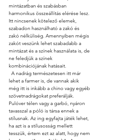
mintázatban és szabásban 
harmonikus összeállítás elérése lesz. 
Itt nincsenek kötelező elemek, 
szabadon használható a zakó és 
zakó nélküliség. Amennyiben mégis 
zakót veszünk lehet szabadabb a 
mintázat és a színek használata is, de 
ne feledjük a színek 
kombinációjának hatásait. 
  A nadrág természetesen itt már 
lehet a farmer is, de vannak akik 
még itt is inkább a chino vagy egyéb 
szövetnadrágokat preferálják. 
Pulóver télen vagy a garbó, nyáron 
tavasszal a póló is társa ennek a 
stílusnak. Az ing egyfajta játék lehet, 
ha azt is a stílusosság mellett 
tesszük, értem ezt az alatt, hogy nem 