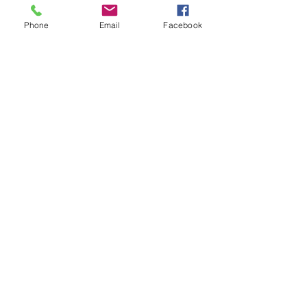
Phone
Email
Facebook
Business casual vagy sima casual? 