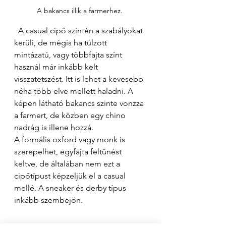
A bakancs illik a farmerhez. 
  A casual cipő szintén a szabályokat 
kerüli, de mégis ha túlzott 
mintázatú, vagy többfajta színt 
használ már inkább kelt 
visszatetszést. Itt is lehet a kevesebb 
néha több elve mellett haladni. A 
képen látható bakancs szinte vonzza 
a farmert, de közben egy chino 
nadrág is illene hozzá. 
A formális oxford vagy monk is 
szerepelhet, egyfajta feltűnést 
keltve, de általában nem ezt a 
cipőtípust képzeljük el a casual 
mellé. A sneaker és derby típus 
inkább szembejön. 