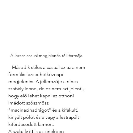
A lezser casual megjelenés téli formája. 
   Második stílus a casual az az a nem 
formális lezser hétköznapi 
megjelenés. A jellemzője a nincs 
szabály lenne, de ez nem azt jelenti, 
hogy elő lehet kapni az otthoni 
imádott szöszmösz 
"macinacinadrágot" és a kifakult, 
kinyúlt pólót és a vagy a lestrapált 
kitérdesedett farmert. 
A szabály itt is a színekben, 