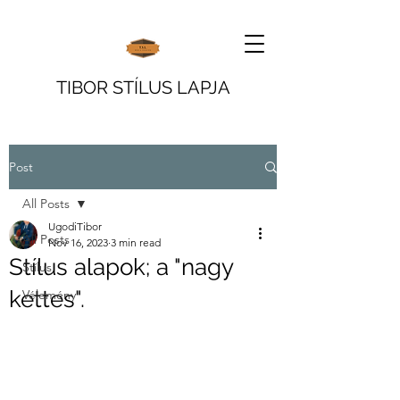
TIBOR STÍLUS LAPJA
Post
All Posts
UgodiTibor
All Posts
Nov 16, 2023
3 min read
Stílus alapok; a "nagy
Stílus
kettes".
Vélemény