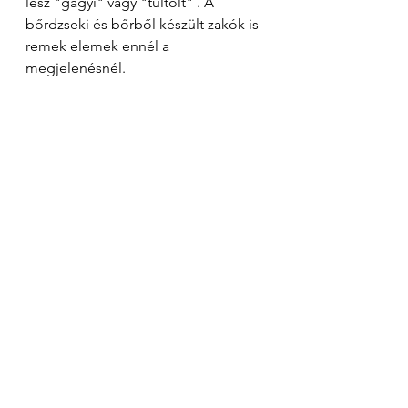
lesz "gagyi" vagy "túltolt" . A 
bőrdzseki és bőrből készült zakók is 
remek elemek ennél a 
megjelenésnél. 