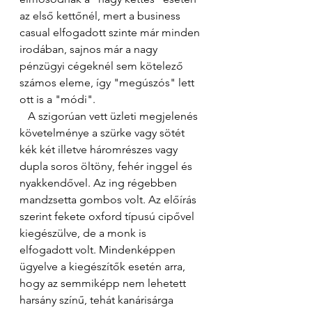
az első kettőnél, mert a business 
casual elfogadott szinte már minden 
irodában, sajnos már a nagy 
pénzügyi cégeknél sem kötelező 
számos eleme, így "megúszós" lett 
ott is a "módi". 
   A szigorúan vett üzleti megjelenés 
követelménye a szürke vagy sötét 
kék két illetve háromrészes vagy 
dupla soros öltöny, fehér inggel és 
nyakkendővel. Az ing régebben 
mandzsetta gombos volt. Az előírás 
szerint fekete oxford típusú cipővel 
kiegészülve, de a monk is 
elfogadott volt. Mindenképpen 
ügyelve a kiegészítők esetén arra, 
hogy az semmiképp nem lehetett 
harsány színű, tehát kanárisárga 