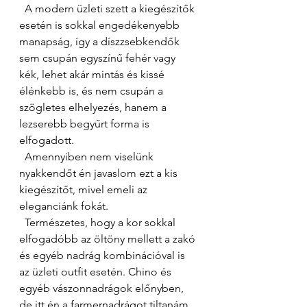
  A modern üzleti szett a kiegészítők 
esetén is sokkal engedékenyebb 
manapság, így a díszzsebkendők  
sem csupán egyszínű fehér vagy 
kék, lehet akár mintás és kissé 
élénkebb is, és nem csupán a 
szögletes elhelyezés, hanem a 
lezserebb begyűrt forma is 
elfogadott. 
  Amennyiben nem viselünk 
nyakkendőt én javaslom ezt a kis 
kiegészítőt, mivel emeli az 
eleganciánk fokát. 
  Természetes, hogy a kor sokkal 
elfogadóbb az öltöny mellett a zakó 
és egyéb nadrág kombinációval is 
az üzleti outfit esetén. Chino és 
egyéb vászonnadrágok előnyben, 
de itt én a farmernadrágot tiltanám, 