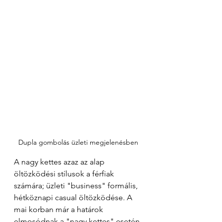
Dupla gombolás üzleti megjelenésben 
A nagy kettes azaz az alap 
öltözködési stílusok a férfiak 
számára; üzleti "business" formális, 
hétköznapi casual öltözködése. A 
mai korban már a határok 
elmosódnak a "nagy kettes" esetén 