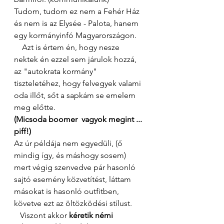
Tudom, tudom ez nem a Fehér Ház 
és nem is az Elysée - Palota, hanem 
egy kormányinfó Magyarországon. 
    Azt is értem én, hogy nesze 
nektek én ezzel sem járulok hozzá, 
az "autokrata kormány" 
tiszteletéhez, hogy felvegyek valami 
oda illőt, sőt a sapkám se emelem 
meg előtte. 
(Micsoda boomer  vagyok megint ... 
piff!)
Az úr példája nem egyedüli, (ő 
mindig így, és máshogy sosem) 
mert végig szenvedve pár hasonló 
sajtó esemény közvetítést, láttam 
másokat is hasonló outfitben, 
követve ezt az öltözködési stílust.
   Viszont akkor 
kéretik némi 