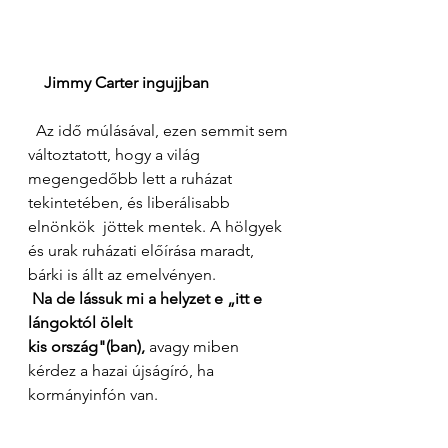
Jimmy Carter ingujjban 
  Az idő múlásával, ezen semmit sem 
változtatott, hogy a világ 
megengedőbb lett a ruházat 
tekintetében, és liberálisabb 
elnönkök  jöttek mentek. A hölgyek 
és urak ruházati előírása maradt, 
bárki is állt az emelvényen. 
Na de lássuk mi a helyzet e „itt e 
lángoktól ölelt
kis ország"(ban),
 avagy miben 
kérdez a hazai újságíró, ha 
kormányinfón van.