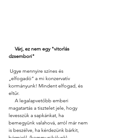
Várj, ez nem egy "vitorlás 
dzsembori" 
 Ugye mennyire színes és 
„elfogadó“ a mi konzervatív 
kormányunk! Mindent elfogad, és 
eltűr.
     A legalapvetőbb emberi 
magatartás a tisztelet jele, hogy 
levesszük a sapkánkat, ha 
bemegyünk valahová, arról már nem 
is beszélve, ha kérdezünk bárkit, 
bármiről. (kommunikálunk) 