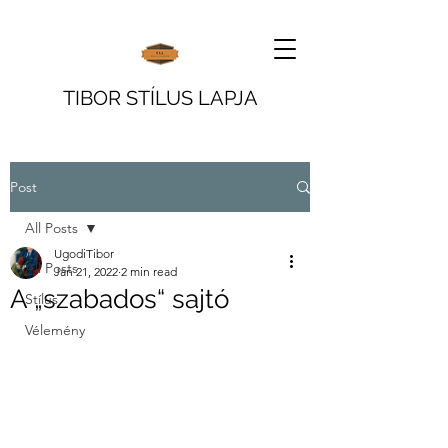
TIBOR STÍLUS LAPJA
Post
All Posts
UgodiTibor
All Posts
Jan 21, 2022
2 min read
A „szabados“ sajtó
Stílus
Vélemény