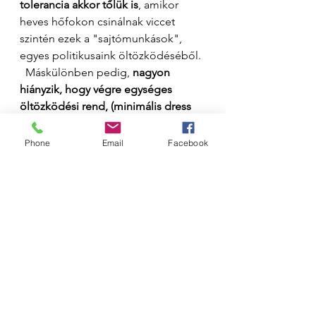
tolerancia akkor tőlük is
, amikor 
heves hőfokon csinálnak viccet 
szintén ezek a "sajtómunkások", 
egyes politikusaink öltözködéséből. 
  Máskülönben pedig, 
nagyon 
hiányzik, hogy végre egységes 
öltözködési rend, (minimális dress 
code) 
legyen egy - egy ilyen sajtó 
eseményen. Nem lenne ördögtől, 
Phone
Email
Facebook
való és nem hinném, hogy sértene 
bármiféle jogot. (Amennyiben igen, 
mindenre megoldás a T.A.SZ)  
Adjuk meg egymásnak azt a 
tisztelet, ami még a legalapvetőbb 
normákkal is megegyező. 
Barátsággal; 
Tibor 