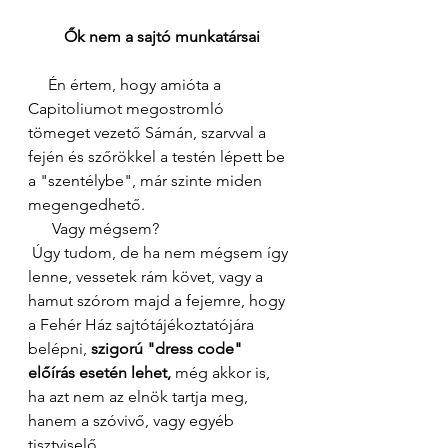
Ők nem a sajtó munkatársai 
     Én értem, hogy amióta a 
Capitoliumot megostromló 
tömeget vezető Sámán, szarvval a 
fején és szőrökkel a testén lépett be 
a "szentélybe", már szinte miden 
megengedhető.
      Vagy mégsem? 
 Úgy tudom, de ha nem mégsem így 
lenne, vessetek rám követ, vagy a 
hamut szórom majd a fejemre, hogy 
a Fehér Ház sajtótájékoztatójára 
belépni, 
szigorú "dress code" 
előírás esetén lehet,
 még akkor is, 
ha azt nem az elnök tartja meg, 
hanem a szóvivő, vagy egyéb 
tisztviselő.  