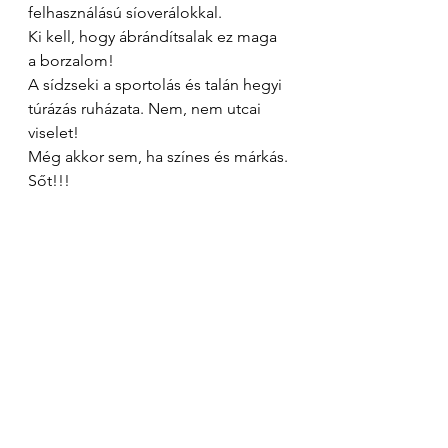
felhasználású síoverálokkal. 
Ki kell, hogy ábrándítsalak ez maga 
a borzalom! 
A sídzseki a sportolás és talán hegyi 
túrázás ruházata. Nem, nem utcai 
viselet! 
Még akkor sem, ha színes és márkás. 
Sőt!!! 