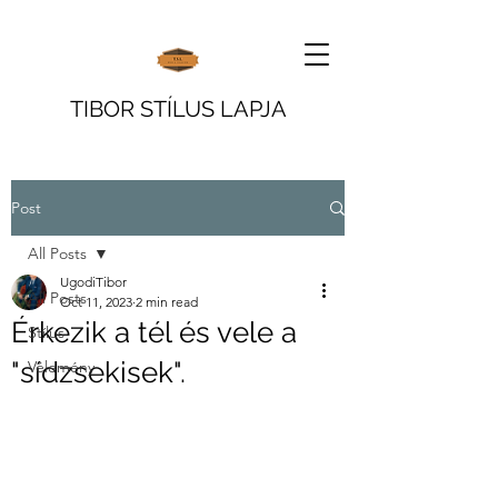
TIBOR STÍLUS LAPJA
Post
All Posts
UgodiTibor
All Posts
Oct 11, 2023
2 min read
Érkezik a tél és vele a
Stílus
"sídzsekisek".
Vélemény