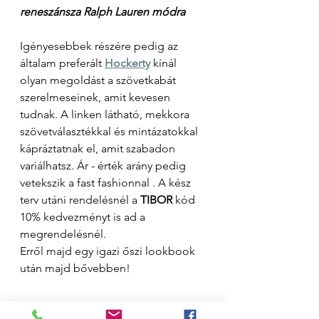
reneszánsza Ralph Lauren módra 
Igényesebbek részére pedig az 
általam preferált 
Hockerty
 kínál 
olyan megoldást a szövetkabát 
szerelmeseinek, amit kevesen 
tudnak. A linken látható, mekkora 
szövetválasztékkal és mintázatokkal 
kápráztatnak el, amit szabadon 
variálhatsz. Ár - érték arány pedig 
vetekszik a fast fashionnal . A kész 
terv utáni rendelésnél a 
TIBOR
 kód 
10% kedvezményt is ad a 
megrendelésnél. 
Erről majd egy igazi őszi lookbook 
után majd bővebben! 